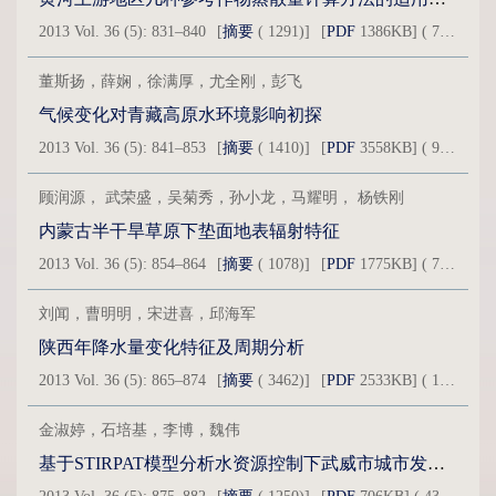
2013 Vol. 36 (5): 831–840
[
摘要
( 1291)]
[
PDF
1386KB] ( 744 )
董斯扬，薛娴，徐满厚，尤全刚，彭飞
气候变化对青藏高原水环境影响初探
2013 Vol. 36 (5): 841–853
[
摘要
( 1410)]
[
PDF
3558KB] ( 922 )
顾润源， 武荣盛，吴菊秀，孙小龙，马耀明， 杨铁刚
内蒙古半干旱草原下垫面地表辐射特征
2013 Vol. 36 (5): 854–864
[
摘要
( 1078)]
[
PDF
1775KB] ( 704 )
刘闻，曹明明，宋进喜，邱海军
陕西年降水量变化特征及周期分析
2013 Vol. 36 (5): 865–874
[
摘要
( 3462)]
[
PDF
2533KB] ( 1762 )
金淑婷，石培基，李博，魏伟
基于STIRPAT模型分析水资源控制下武威市城市发展模式