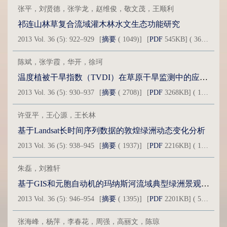
张平，刘贤德，张学龙，赵维俊，敬文茂，王顺利
祁连山林草复合流域灌木林水文生态功能研究
2013 Vol. 36 (5): 922–929
[
摘要
( 1049)]
[
PDF
545KB] ( 362 )
陈斌，张学霞，华开，徐珂
温度植被干旱指数（TVDI）在草原干旱监测中的应用研究
2013 Vol. 36 (5): 930–937
[
摘要
( 2708)]
[
PDF
3268KB] ( 1679 )
许亚平，王心源，王长林
基于Landsat长时间序列数据的敦煌绿洲动态变化分析
2013 Vol. 36 (5): 938–945
[
摘要
( 1937)]
[
PDF
2216KB] ( 1028 )
朱磊，刘雅轩
基于GIS和元胞自动机的玛纳斯河流域典型绿洲景观格局优化
2013 Vol. 36 (5): 946–954
[
摘要
( 1395)]
[
PDF
2201KB] ( 539 )
张海峰，杨萍，李春花，周强，高丽文，陈琼