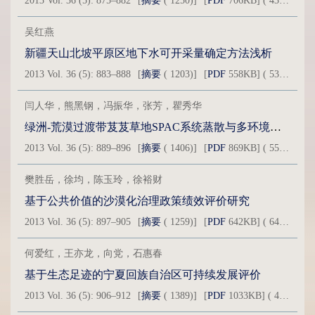
2013 Vol. 36 (5): 875–882
[
摘要
( 1250)]
[
PDF
706KB] ( 439 )
吴红燕
新疆天山北坡平原区地下水可开采量确定方法浅析
2013 Vol. 36 (5): 883–888
[
摘要
( 1203)]
[
PDF
558KB] ( 536 )
闫人华，熊黑钢，冯振华，张芳，瞿秀华
绿洲-荒漠过渡带芨芨草地SPAC系统蒸散与多环境因子关系分析
2013 Vol. 36 (5): 889–896
[
摘要
( 1406)]
[
PDF
869KB] ( 554 )
樊胜岳，徐均，陈玉玲，徐裕财
基于公共价值的沙漠化治理政策绩效评价研究
2013 Vol. 36 (5): 897–905
[
摘要
( 1259)]
[
PDF
642KB] ( 647 )
何爱红，王亦龙，向党，石惠春
基于生态足迹的宁夏回族自治区可持续发展评价
2013 Vol. 36 (5): 906–912
[
摘要
( 1389)]
[
PDF
1033KB] ( 434 )