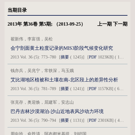
当期目录
2013年 第36卷 第5期; （2013-09-25）
上一期
下一期
翟新伟，李富强，吴松
会宁剖面黄土粒度记录的MIS3阶段气候变化研究
2013 Vol. 36 (5): 773–780
[
摘要
( 1245)]
[
PDF
1023KB] ( 1016 )
钱亦兵，吴兆宁，常轶深，马玉娥
艾比湖地区植被和土壤在南-北区段上的差异性分析
2013 Vol. 36 (5): 781–789
[
摘要
( 1241)]
[
PDF
1157KB] ( 653 )
张克存，奥迎焕，屈建军，安志山
巴丹吉林沙漠湖泊-沙山近地表风沙动力环境
2013 Vol. 36 (5): 790–794
[
摘要
( 1131)]
[
PDF
2301KB] ( 474 )
周向玲，俞胜清，阿布都米基提，刘皑国