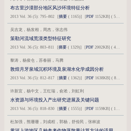
布古里沙漠部分地区风沙环境特征分析
2013 Vol. 36 (5): 795–802
[
摘要
( 1165)]
[
PDF
1152KB] ( 560 )
吴吉龙，杨发相，周杰，张志伟
策勒河流域荒漠类型特征研究
2013 Vol. 36 (5): 803–811
[
摘要
( 1329)]
[
PDF
2002KB] ( 480 )
黎涛，杨俊仓，苏春丽，马腾
敦煌月牙泉域沉积环境及泉湖水化学成因分析
2013 Vol. 36 (5): 812–817
[
摘要
( 1362)]
[
PDF
1638KB] ( 898 )
许新宜，杨中文，王红瑞，俞淞，刘虹利
水资源与环境投入产出研究进展及关键问题
2013 Vol. 36 (5): 818–830
[
摘要
( 1555)]
[
PDF
1159KB] ( 1063 )
杜加强，熊珊珊，刘成程，郭杨，舒俭民，张林波
黄河上游地区几种参考作物蒸散量计算方法的适用性比较