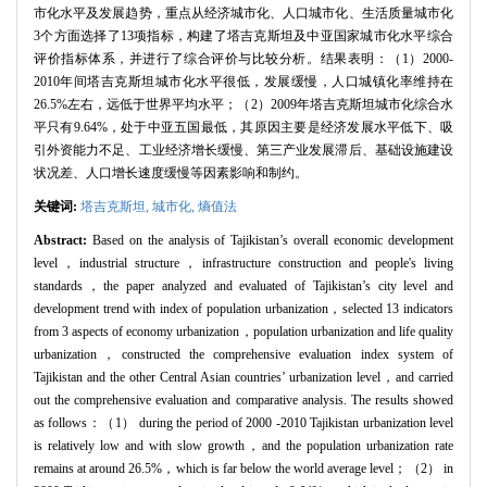
市化水平及发展趋势，重点从经济城市化、人口城市化、生活质量城市化
3个方面选择了13项指标，构建了塔吉克斯坦及中亚国家城市化水平综合
评价指标体系，并进行了综合评价与比较分析。结果表明：（1）2000-
2010年间塔吉克斯坦城市化水平很低，发展缓慢，人口城镇化率维持在
26.5%左右，远低于世界平均水平；（2）2009年塔吉克斯坦城市化综合水
平只有9.64%，处于中亚五国最低，其原因主要是经济发展水平低下、吸
引外资能力不足、工业经济增长缓慢、第三产业发展滞后、基础设施建设
状况差、人口增长速度缓慢等因素影响和制约。
关键词:
塔吉克斯坦,
城市化,
熵值法
Abstract:
Based on the analysis of Tajikistan’s overall economic development
level，industrial structure，infrastructure construction and people's living
standards，the paper analyzed and evaluated of Tajikistan’s city level and
development trend with index of population urbanization，selected 13 indicators
from 3 aspects of economy urbanization，population urbanization and life quality
urbanization，constructed the comprehensive evaluation index system of
Tajikistan and the other Central Asian countries’ urbanization level，and carried
out the comprehensive evaluation and comparative analysis. The results showed
as follows：（1） during the period of 2000 -2010 Tajikistan urbanization level
is relatively low and with slow growth，and the population urbanization rate
remains at around 26.5%，which is far below the world average level；（2） in