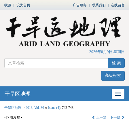
收藏
｜
设为首页
广告服务
｜
联系我们
｜
在线留言
2026年8月9日 星期日
检 索
高级检索
干旱区地理
网站
干旱区地理
››
2013
,
Vol. 36
››
Issue (4)
: 742-748.
• 区域发展 •
上一篇
下一篇