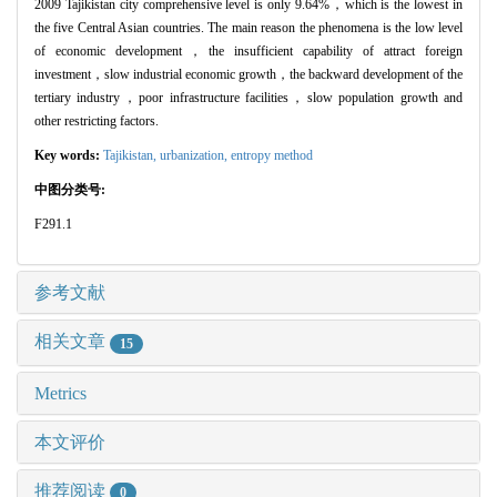
2009 Tajikistan city comprehensive level is only 9.64%，which is the lowest in
the five Central Asian countries. The main reason the phenomena is the low level
of economic development，the insufficient capability of attract foreign
investment，slow industrial economic growth，the backward development of the
tertiary industry，poor infrastructure facilities，slow population growth and
other restricting factors.
Key words:
Tajikistan,
urbanization,
entropy method
中图分类号:
F291.1
参考文献
相关文章
15
Metrics
本文评价
推荐阅读
0