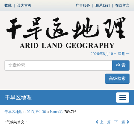
收藏
｜
设为首页
广告服务
｜
联系我们
｜
在线留言
2026年8月10日 星期一
检 索
高级检索
干旱区地理
网站
干旱区地理
››
2013
,
Vol. 36
››
Issue (4)
: 709-716.
• 气候与水文 •
上一篇
下一篇