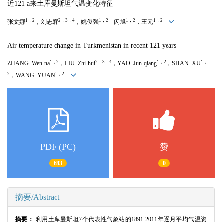
近121 a来土库曼斯坦气温变化特征
1，2
2，3，4
1，2
1，2
1，2
张文娜
，刘志辉
，姚俊强
，闪旭
，王元
Air temperature change in Turkmenistan in recent 121 years
1，2
2，3，4
1，2
1，
ZHANG Wen-na
，LIU Zhi-hui
，YAO Jun-qiang
，SHAN XU
2
1，2
，WANG YUAN
PDF (PC)
赞
683
0
摘要/Abstract
摘要：
利用土库曼斯坦7个代表性气象站的1891-2011年逐月平均气温资