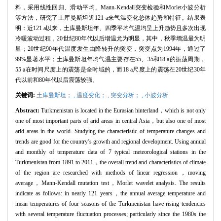
料，采用线性回归、滑动平均、Mann-Kendall突变检验和Morlet小波分析
等方法，研究了土库曼斯坦近121 a来气温变化总体趋势和特征。结果表
明：近121 a以来，土库曼斯坦年、四季平均气温均呈上升趋势且多次出现
冷暖波动过程，20世纪80年代以后增温尤为明显，其中，秋季增温最为明
显；20世纪90年代温度发生由降转升的突变，突变点为1994年，通过了
99%显著水平；土库曼斯坦年均气温主要存在55、35和18 a的振荡周期，
55 a在时间尺度上的震荡是全时域的，而18 a尺度上的震荡在20世纪30年
代以前和80年代以后震荡较强。
关键词:
土库曼斯坦； ,
温度变化； ,
突变分析； ,
小波分析
Abstract:
Turkmenistan is located in the Eurasian hinterland，which is not only
one of most important parts of arid areas in central Asia，but also one of most
arid areas in the world. Studying the characteristic of temperature changes and
trends are good for the country’s growth and regional development. Using annual
and monthly of temperature data of 7 typical meteorological stations in the
Turkmenistan from 1891 to 2011，the overall trend and characteristics of climate
of the region are researched with methods of linear regression，moving
average，Mann-Kendall mutation test，Morlet wavelet analysis. The results
indicate as follows: in nearly 121 years，the annual average temperature and
mean temperatures of four seasons of the Turkmenistan have rising tendencies
with several temperature fluctuation processes; particularly since the 1980s the