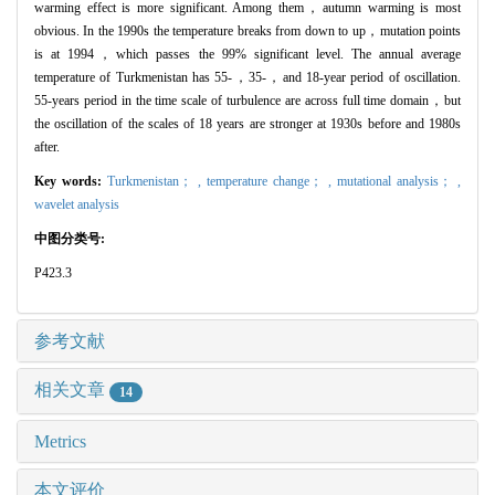
warming effect is more significant. Among them，autumn warming is most
obvious. In the 1990s the temperature breaks from down to up，mutation points
is at 1994，which passes the 99% significant level. The annual average
temperature of Turkmenistan has 55-，35-，and 18-year period of oscillation.
55-years period in the time scale of turbulence are across full time domain，but
the oscillation of the scales of 18 years are stronger at 1930s before and 1980s
after.
Key words:
Turkmenistan； ,
temperature change； ,
mutational analysis； ,
wavelet analysis
中图分类号:
P423.3
参考文献
相关文章
14
Metrics
本文评价