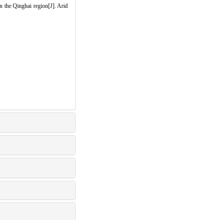
 the Qinghai region[J]. Arid