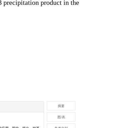
recipitation product in the
摘要
图/表