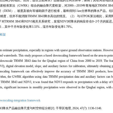
站点稀少的地区。然而，这些卫星降水产品较低的空间分辨率，限制了其在局部地区
校准算法（GWRK）组合的融合降尺度框架，对2000—2019年青海地区TRMM 3B
（DEM）、坡度及坡向等辅助因子进行校准，最终得到1 km分辨率的降水产品。结
精度，但并不能消除TRMM 3B43降水高估的情况。（2） 与ATPOK算法相比，采
TRMM 3B43和NDVI相关关系研究，发现NDVI对降水的响应存在0~2个月的延
中干月年际变化率3.33%，湿月年际变化率1.79%。
框架
to estimate precipitation, especially in regions with sparse ground observation stations. However
ions and watersheds. This study proposes a fused downscaling framework based on the area-to-po
o downscale TRMM 3B43 data for the Qinghai region of China from 2000 to 2019. The fra
), digital elevation model, slope, and auxiliary factors for calibration, ultimately obtaining 
wnscaling framework can effectively improve the accuracy of TRMM 3B43 products; howev
m, the GWRK algorithm using data TRMM precipitation data and auxiliary factors can bet
ween TRMM 3B43 and NDVI, it was found that NDVI responds to precipitation with a delay of 
ts, significant increases in monthly precipitation were observed in the Qinghai region, with 
ownscaling-integration framework
降水产品融合降尺度与时空特征分析[J]. 干旱区地理, 2024, 47(7): 1136-1146.