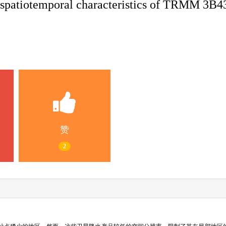
patiotemporal characteristics of TRMM 3B43 p
赞
2