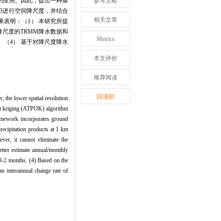
的应用。因此，提出一种基
参考文献
43进行空间降尺度，并结合
相关文章
果表明：（1） 本研究所提
用降尺度的TRMM降水数据和
Metrics
迟。（4） 基于对降尺度降水
本文评价
推荐阅读
回顶部
, the lower spatial resolution
int kriging (ATPOK) algorithm
mework incorporates ground
precipitation products at 1 km
er, it cannot eliminate the
ter estimate annual/monthly
0-2 months. (4) Based on the
an interannual change rate of