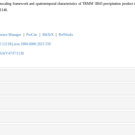
ling framework and spatiotemporal characteristics of TRMM 3B43 precipitation product in
-1146.
rence Manager
|
ProCite
|
BibTeX
|
RefWorks
10.12118/j.issn.1000-6060.2023.559
2024/V47/I7/1136