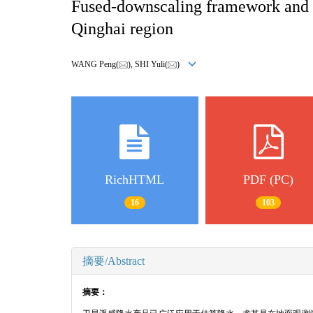
Fused-downscaling framework and s
Qinghai region
WANG Peng(
), SHI Yuli(
)
RichHTML
PDF (PC)
16
103
摘要/Abstract
摘要：