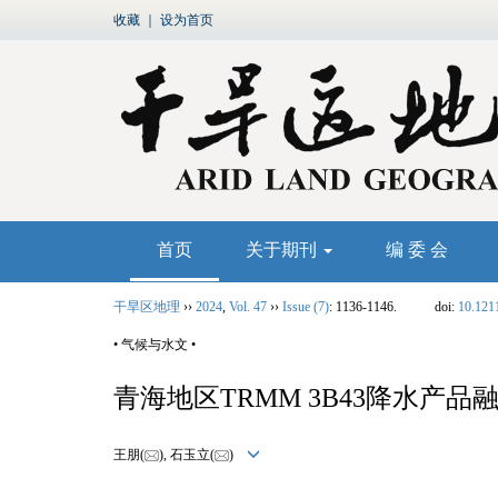
收藏
｜
设为首页
首页
关于期刊
编 委 会
干旱区地理
››
2024
,
Vol. 47
››
Issue (7)
: 1136-1146.
doi:
10.121
• 气候与水文 •
青海地区TRMM 3B43降水产
王朋(
), 石玉立(
)