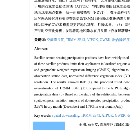
卫星遥感降水产品已广泛应用于估算降水，尤其是在地面观测
于块到点克里金插值算法（ATPOK）与地理权重回归克里金残差
地面观测站点数据、归一化植被指数（NDVI）、数字高程模型
出的融合降尺度框架能有效提高TRMM 3B43降水数据的降尺度
辅助因子的GWRK模型能更好地估算年、月降水量。（3） 基于对
产品时空变化分析，发现青海地区降水在月尺度上存在显著增长，其
关键词:
空间降尺度,
TRMM 3B43,
ATPOK,
GWRK,
融合降尺度
Abstract:
Satellite remote sensing precipitation products have been widely used 
of these satellite products limits their application in localized reg
and geographic weighted regression kriging (GWRK) algorithm t
observation station data, normalized difference vegetation index (NDVI
resolution. The results showed that: (1) The proposed fused do
overestimation of TRMM 3B43. (2) Compared to the ATPOK algorith
precipitation data. (3) Based on the study of the relationship bet
spatiotemporal variation analysis of downscaled precipitation produc
3.33% in dry month (December) and 1.79% in wet month (July).
Key words:
spatial downscaling,
TRMM 3B43,
ATPOK,
GWRK,
d
王朋, 石玉立. 青海地区TRMM 3B43