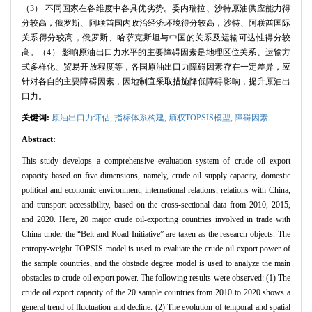
（3） 不同国家在各维度中各具优劣势。委内瑞拉、沙特原油供应能力得
分较高，俄罗斯、阿联酋国内政治经济环境得分较高，沙特、阿联酋国际
关系得分较高，俄罗斯、哈萨克斯坦与中国的关系及运输可达性得分较
高。（4） 影响原油出口力水平的主要障碍因素是地理区位关系、运输方
式多样化、贸易开放程度等，各国原油出口力障碍因素存在一定差异，应
针对各自的主要障碍因素，因地制宜采取措施降低障碍影响，提升原油出
口力。
关键词:
原油出口力评估,
指标体系构建,
熵权TOPSIS模型,
障碍因素
Abstract:
This study develops a comprehensive evaluation system of crude oil export
capacity based on five dimensions, namely, crude oil supply capacity, domestic
political and economic environment, international relations, relations with China,
and transport accessibility, based on the cross-sectional data from 2010, 2015,
and 2020. Here, 20 major crude oil-exporting countries involved in trade with
China under the “Belt and Road Initiative” are taken as the research objects. The
entropy-weight TOPSIS model is used to evaluate the crude oil export power of
the sample countries, and the obstacle degree model is used to analyze the main
obstacles to crude oil export power. The following results were observed: (1) The
crude oil export capacity of the 20 sample countries from 2010 to 2020 shows a
general trend of fluctuation and decline. (2) The evolution of temporal and spatial