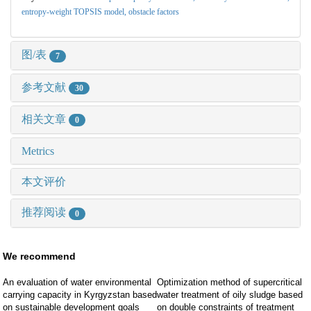
entropy-weight TOPSIS model,
obstacle factors
图/表
7
参考文献
30
相关文章
0
Metrics
本文评价
推荐阅读
0
We recommend
An evaluation of water environmental
Optimization method of supercritical
carrying capacity in Kyrgyzstan based
water treatment of oily sludge based
on sustainable development goals
on double constraints of treatment