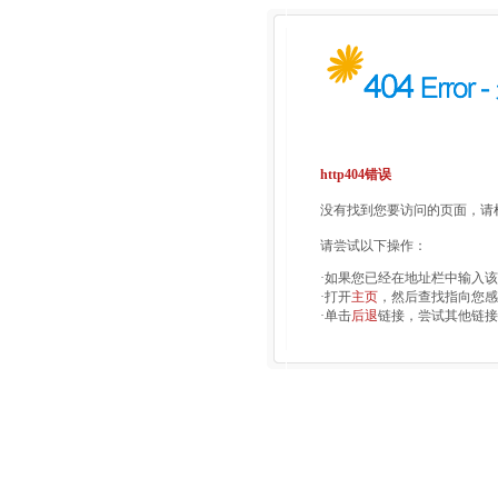
http404错误
没有找到您要访问的页面，请检
请尝试以下操作：
·如果您已经在地址栏中输入
·打开
主页
，然后查找指向您感
·单击
后退
链接，尝试其他链接