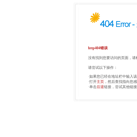
http404错误
没有找到您要访问的页面，请检
请尝试以下操作：
·如果您已经在地址栏中输入
·打开
主页
，然后查找指向您感
·单击
后退
链接，尝试其他链接