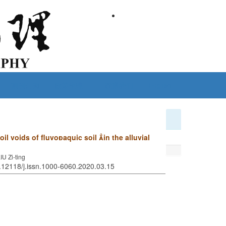
期刊订阅
政策伦理
联系我们
English
oil voids of fluvo
aquic soil

in the alluvial
U Zi-ting
0.12118/j.issn.1000-6060.2020.03.15