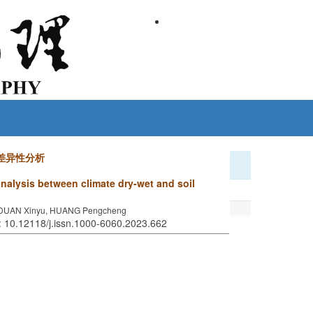
期刊订阅
政策伦理
联系我们
English
差异性分析
analysis between climate dry-wet and soil
i, DUAN Xinyu, HUANG Pengcheng
: 10.12118/j.issn.1000-6060.2023.662