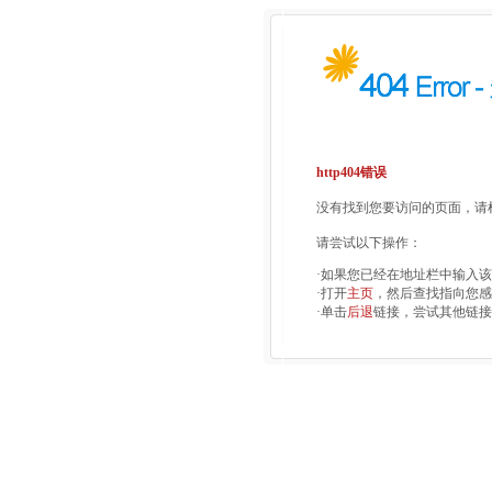
http404错误
没有找到您要访问的页面，请检
请尝试以下操作：
·如果您已经在地址栏中输入
·打开
主页
，然后查找指向您感
·单击
后退
链接，尝试其他链接