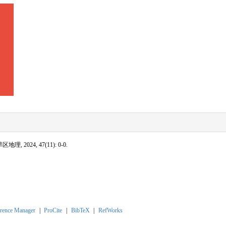
, 2024, 47(11): 0-0.
rence Manager
|
ProCite
|
BibTeX
|
RefWorks