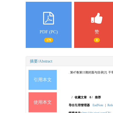
PDF (PC)
赞
179
0
摘要/Abstract
. 第47卷第11期封面与目录[J]. 干旱区地理
引用本文
/
收藏文章
0
/
推荐
使用本文
导出引用管理器
EndNote
|
Refe
链接本文:
http://alg.xjegi.com/CN/