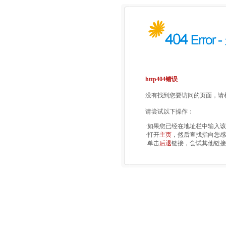
http404错误
没有找到您要访问的页面，请检
请尝试以下操作：
·如果您已经在地址栏中输入
·打开
主页
，然后查找指向您感
·单击
后退
链接，尝试其他链接