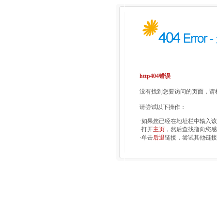
http404错误
没有找到您要访问的页面，请检
请尝试以下操作：
·如果您已经在地址栏中输入
·打开
主页
，然后查找指向您感
·单击
后退
链接，尝试其他链接