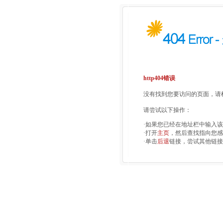
http404错误
没有找到您要访问的页面，请检
请尝试以下操作：
·如果您已经在地址栏中输入
·打开
主页
，然后查找指向您感
·单击
后退
链接，尝试其他链接