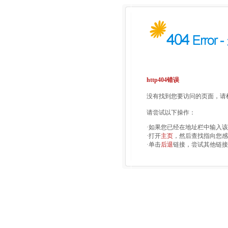
http404错误
没有找到您要访问的页面，请检
请尝试以下操作：
·如果您已经在地址栏中输入
·打开
主页
，然后查找指向您感
·单击
后退
链接，尝试其他链接