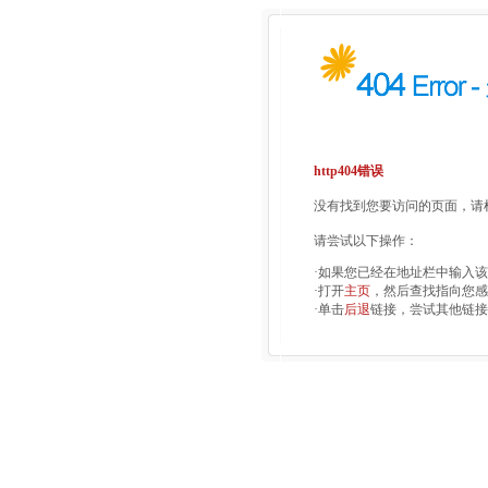
http404错误
没有找到您要访问的页面，请检
请尝试以下操作：
·如果您已经在地址栏中输入
·打开
主页
，然后查找指向您感
·单击
后退
链接，尝试其他链接