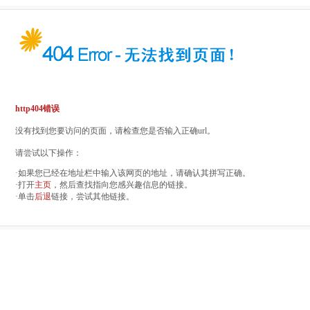
http404错误
没有找到您要访问的页面，请检查您是否输入正确url。
请尝试以下操作：
·如果您已经在地址栏中输入该网页的地址，请确认其拼写正确。
·打开
主页
，然后查找指向您感兴趣信息的链接。
·单击
后退
链接，尝试其他链接。