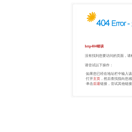
http404错误
没有找到您要访问的页面，请检
请尝试以下操作：
·如果您已经在地址栏中输入
·打开
主页
，然后查找指向您感
·单击
后退
链接，尝试其他链接