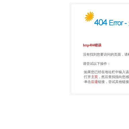
http404错误
没有找到您要访问的页面，请检
请尝试以下操作：
·如果您已经在地址栏中输入
·打开
主页
，然后查找指向您感
·单击
后退
链接，尝试其他链接