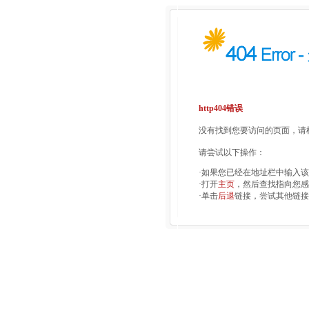
http404错误
没有找到您要访问的页面，请检
请尝试以下操作：
·如果您已经在地址栏中输入
·打开
主页
，然后查找指向您感
·单击
后退
链接，尝试其他链接