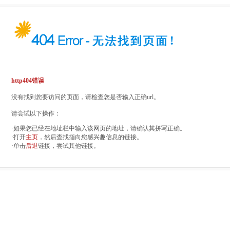
http404错误
没有找到您要访问的页面，请检查您是否输入正确url。
请尝试以下操作：
·如果您已经在地址栏中输入该网页的地址，请确认其拼写正确。
·打开
主页
，然后查找指向您感兴趣信息的链接。
·单击
后退
链接，尝试其他链接。