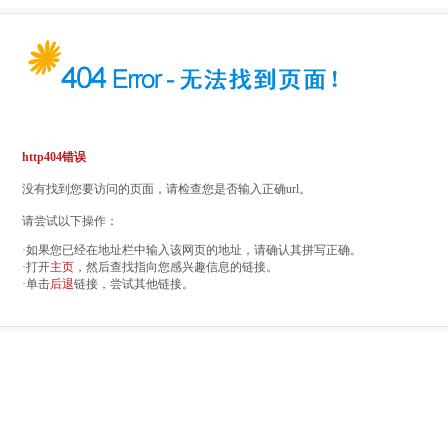
http404错误
没有找到您要访问的页面，请检查您是否输入正确url。
请尝试以下操作：
·如果您已经在地址栏中输入该网页的地址，请确认其拼写正确。
·打开
主页
，然后查找指向您感兴趣信息的链接。
·单击
后退
链接，尝试其他链接。