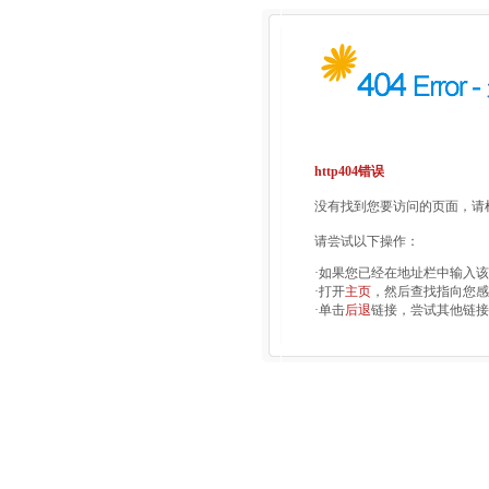
http404错误
没有找到您要访问的页面，请检
请尝试以下操作：
·如果您已经在地址栏中输入
·打开
主页
，然后查找指向您感
·单击
后退
链接，尝试其他链接